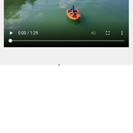
On parles de nous ! Quelques articles sur
notre club de pêche !
https://www.valleedejoux.ch/2020/08/05/les-pecheurs-sportifs-de-
la-vallee-de-joux-lancent-enfin-leur-saison-de-rencontres-2020/
https://www.favj.ch/2019/09/19/une-ambiance-dete-indien-au-lac-
de-joux-pour-la-rencontre-des-pecheurs-sportifs-de-la-vallee/
https://www.favj.ch/2020/09/23/la-deuxieme-rencontre-des-
pecheurs-sportifs-vallee-de-joux-au-grand-lac-pour-cloturer-cette-
belle-saison-2020/